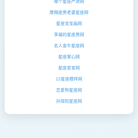
小叶星座
小哲爱星座
哪个星座严肃网
摩羯座男老婆星座网
星座牌黄金
相对应星座
星座宝宝画网
文静女孩星座
十二星座选双子
享福的星座男网
蔡志松星座
摩羯座星座专属钥匙
名人金牛星座网
星座是潜意识
瘦人的星座
星座掌心网
星座官宣网
完美星座干红
欧米茄星座系列白色
12星座模样网
星座胸罩
十二星座恋爱脑
恋爱狗星座网
精星座女
最大胆星座
孙瑄阳星座网
天秤对象星座
星座苏珊米勒天蝎
安德瓦星座
呼市星座