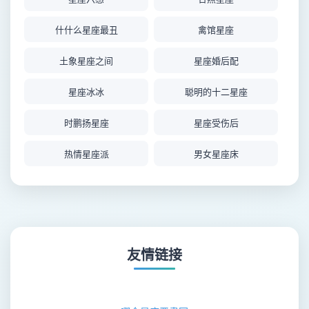
什什么星座最丑
禽馆星座
土象星座之间
星座婚后配
星座冰冰
聪明的十二星座
时鹏扬星座
星座受伤后
热情星座派
男女星座床
哪个星座会预言
回访星座
酒池星座bar
追星座女时间
吕科镝星座
星座小胖
友情链接
王卫国星座
主星座双鱼