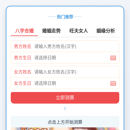
页
面
热门推荐
创
建
八字合婚
婚姻走势
旺夫女人
姻缘分析
时
间：
男方姓名
2026-
01-
男方生日
12
页
女方姓名
面
最
女方生日
后
更
新
↑
时
间：
2026-
点击上方开始测算
01-