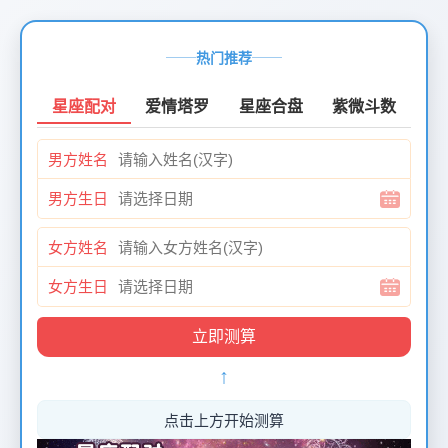
页
面
热门推荐
创
建
星座配对
爱情塔罗
星座合盘
紫微斗数
时
间：
男方姓名
2026-
01-
男方生日
12
页
女方姓名
面
最
女方生日
后
更
新
↑
时
间：
2026-
点击上方开始测算
01-