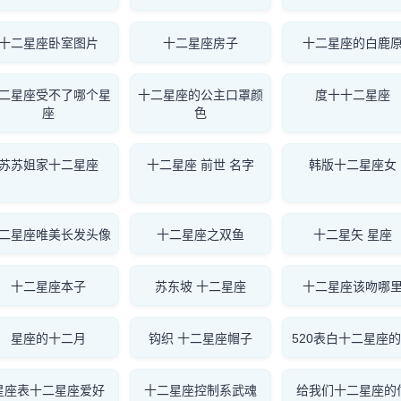
十二星座卧室图片
十二星座房子
十二星座的白鹿
二星座受不了哪个星
十二星座的公主口罩颜
度十十二星座
座
色
苏苏姐家十二星座
十二星座 前世 名字
韩版十二星座女
二星座唯美长发头像
十二星座之双鱼
十二星矢 星座
十二星座本子
苏东坡 十二星座
十二星座该吻哪
星座的十二月
钩织 十二星座帽子
520表白十二星座
星座表十二星座爱好
十二星座控制系武魂
给我们十二星座的