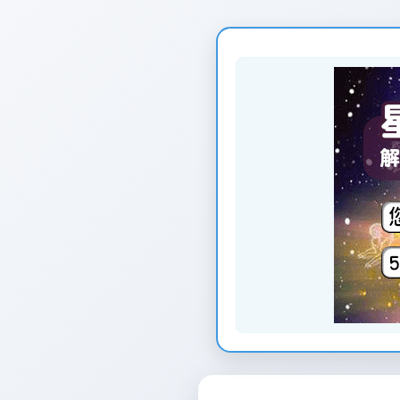
页
面
创
建
时
间：
2026-
01-
12
页
面
最
后
更
新
时
间：
2026-
01-