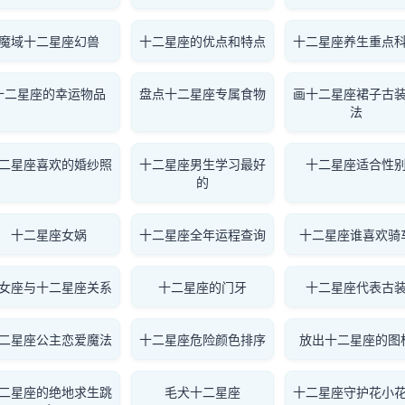
魔域十二星座幻兽
十二星座的优点和特点
十二星座养生重点
十二星座的幸运物品
盘点十二星座专属食物
画十二星座裙子古
法
二星座喜欢的婚纱照
十二星座男生学习最好
十二星座适合性
的
十二星座女娲
十二星座全年运程查询
十二星座谁喜欢骑
女座与十二星座关系
十二星座的门牙
十二星座代表古
二星座公主恋爱魔法
十二星座危险颜色排序
放出十二星座的图
二星座的绝地求生跳
毛犬十二星座
十二星座守护花小