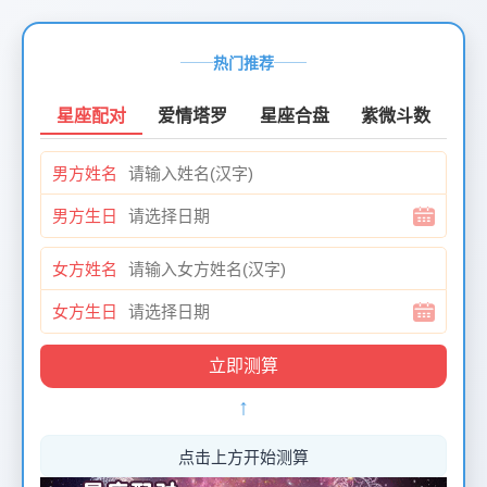
页
面
热门推荐
创
建
星座配对
爱情塔罗
星座合盘
紫微斗数
时
间：
男方姓名
2026-
01-
男方生日
12
页
女方姓名
面
最
女方生日
后
更
新
↑
时
间：
2026-
点击上方开始测算
01-