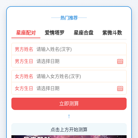
页
面
热门推荐
创
建
星座配对
爱情塔罗
星座合盘
紫微斗数
时
间：
男方姓名
2026-
01-
男方生日
12
页
女方姓名
面
最
女方生日
后
更
新
↑
时
间：
2026-
点击上方开始测算
01-