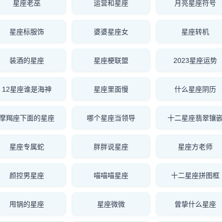
星座老巫
运营和星座
月亮星座符号
星座标服饰
婆婆星座女
星座转机
装酒的星座
星座梗联盟
2023星座运势
12星座谁是海神
星座里面慢
什么星座阴历
摩羯座下面的星座
哪个星座当领导
十二星座翡翠镶
星座专属蛇
胖胖说星座
星座方老师
颜控男星座
喵喵喵星座
十二星座拼图框
甩锅的星座
星座微微
曾挚什么星座