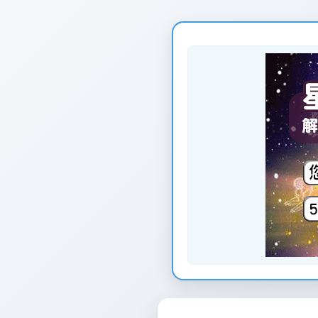
页
面
创
建
时
间：
2026-
01-
12
页
面
最
后
更
新
时
间：
2026-
01-