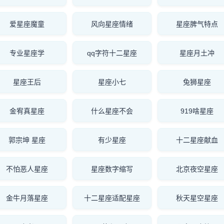
爱星座魔童
风向星座情绪
星座脾气特点
专业星座学
qq字符十二星座
星座月土冲
星座王后
星座小七
兔狮星座
金宥真星座
什么星座不会
919啥星座
郭宗坤 星座
有少星座
十二星座献血
不怕恶人星座
星座数字缩写
北京夜空星座
金牛月落星座
十二星座适配星座
秋天星空星座