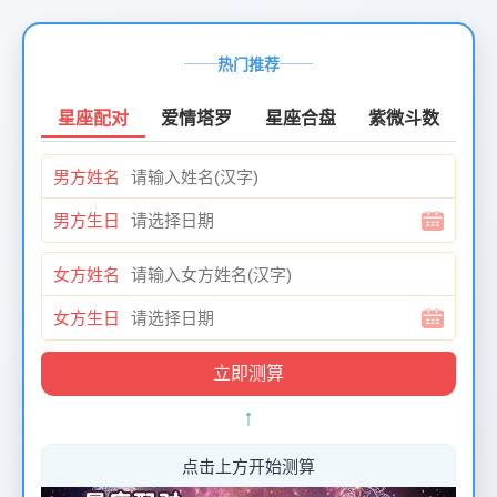
页
面
热门推荐
创
建
星座配对
爱情塔罗
星座合盘
紫微斗数
时
间：
男方姓名
2026-
01-
男方生日
12
页
女方姓名
面
最
女方生日
后
更
新
↑
时
间：
2026-
点击上方开始测算
01-