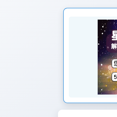
页
面
创
建
时
间：
2026-
01-
12
页
面
最
后
更
新
时
间：
2026-
01-