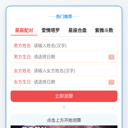
页
面
热门推荐
创
建
星座配对
爱情塔罗
星座合盘
紫微斗数
时
间：
男方姓名
2026-
01-
男方生日
12
页
女方姓名
面
最
女方生日
后
更
新
↑
时
间：
2026-
点击上方开始测算
01-