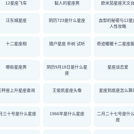
12星座飞车
黏人的星座男
欧米茄星座天文
汪东城星座
阴历723是什么星座
血型的秘密与12星
人性攻略
十二星座相
猎户星座 朴树 试听
奇迹暖暖十二星座
哪些星座男
阴历9月18日是什么星
星座谈恋爱
座
天秤座上升星座查询
王俊凯星座头像
星座到底是怎么算
4月三十号是什么星座
1966年是什么星座
二月二十七号是什
座