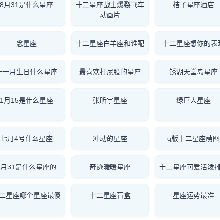
8月31是什么星座
十二星座战士爆裂飞车
桔子星座酒店
动画片
念星座
十二星座白羊座和谁配
十二星座想你的表
十一月生日什么星座
最喜欢打屁股的星座
锈湖天堂岛星座
1月15是什么星座
张昕宇星座
绿巨人星座
七月4号什么星座
冲动的星座
q版十二星座萌图
1月31是什么星座的
奇迹暖暖星座
十二星座可爱活泼
二星座哪个星座最傻
十二星座盲盒
星座运势最准