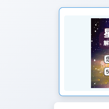
页
面
创
建
时
间：
2026-
01-
12
页
面
最
后
更
新
时
间：
2026-
01-