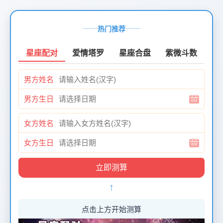
页
面
热门推荐
创
建
星座配对
爱情塔罗
星座合盘
紫微斗数
时
间：
男方姓名
2026-
01-
男方生日
12
页
女方姓名
面
最
女方生日
后
更
新
↑
时
间：
2026-
点击上方开始测算
01-