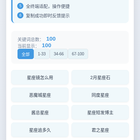
5
全终端适配，操作便捷
6
复制成功即时反馈提示
100
关键词总数：
100
当前显示：
1-33
34-66
67-100
全部
星座镜怎么用
2月星座石
恶魔城星座
同度星座
酱总星座
星座短发博主
星座追多久
君之星座