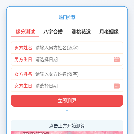
页
面
热门推荐
创
建
缘分测试
八字合婚
测桃花运
月老姻缘
时
间：
男方姓名
2026-
01-
男方生日
12
页
女方姓名
面
最
女方生日
后
更
新
↑
时
间：
2026-
点击上方开始测算
01-