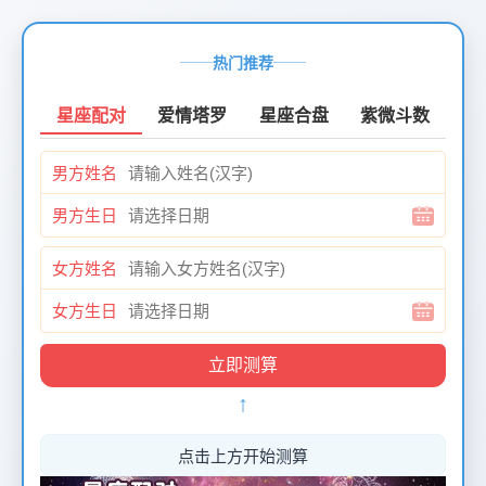
页
面
热门推荐
创
建
星座配对
爱情塔罗
星座合盘
紫微斗数
时
间：
男方姓名
2026-
01-
男方生日
12
页
女方姓名
面
最
女方生日
后
更
新
↑
时
间：
2026-
点击上方开始测算
01-