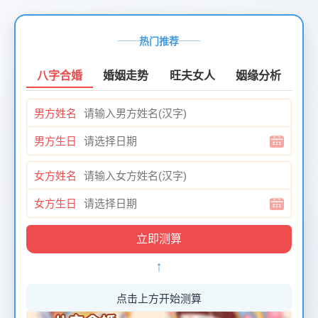
页
面
热门推荐
创
建
八字合婚
婚姻走势
旺夫女人
姻缘分析
时
间：
男方姓名
2026-
01-
男方生日
12
页
女方姓名
面
最
女方生日
后
更
新
↑
时
间：
2026-
点击上方开始测算
01-