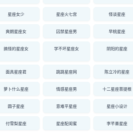
星座女少
星座火七宫
怪谈星座
爽朗星座女
囚禁星座男
早桃星座
搞怪的星座女
学不坏星座女
阴阳的星座
面具星座君
跳跳星座网
陈立冷的星座
萝卜什么星座
情感星座男
十二星座菩提根
圆子星座
意难平星座
星座小设计
付雪梨星座
星座配闺蜜
李芊墨星座