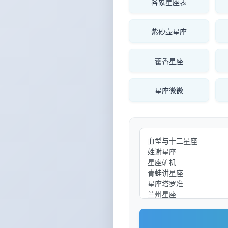
各象星座表
紫砂壶星座
藿香星座
星座微微