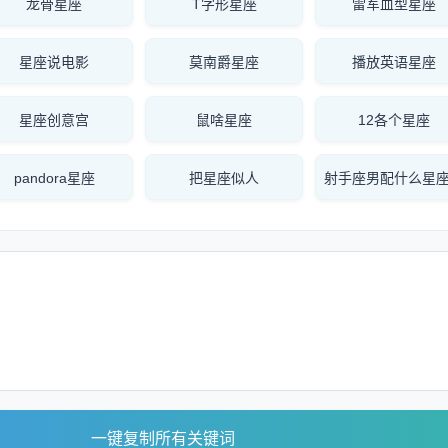
龙骨星座
T字形星座
雷军血型星座
星座说电影
莫南爵星座
播放英语星座
星座创意宫
鼠啥星座
12各个星座
pandora星座
把星座似人
射手座男配什么星
一键复制所有关键词