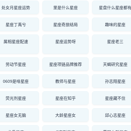
处女月星座运势
里是什么星座
星盘什么星座都
星座丁禹兮
星座奇旅结局
趣味的星座
属相星座配速
星座运势呀
星座老三
劳动节星座
星座项链品牌推荐
天蝎研究星座
0609是啥星座
教师与星座
孙志翔星座
荧光剂星座
星座在知乎
星座藏不住
星座女无脑
大龄星座女
邱心志星座