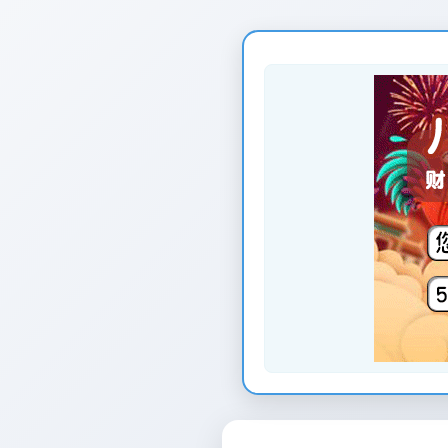
页
面
创
建
时
间：
2026-
01-
12
页
面
最
后
更
新
时
间：
2026-
01-