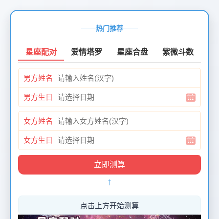
页
面
热门推荐
创
建
星座配对
爱情塔罗
星座合盘
紫微斗数
时
间：
男方姓名
2026-
01-
男方生日
12
页
女方姓名
面
最
女方生日
后
更
新
↑
时
间：
2026-
点击上方开始测算
01-