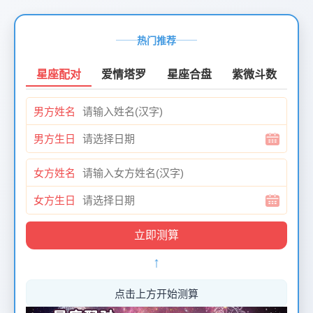
页
面
热门推荐
创
建
星座配对
爱情塔罗
星座合盘
紫微斗数
时
间：
男方姓名
2026-
01-
男方生日
12
页
女方姓名
面
最
女方生日
后
更
新
↑
时
间：
2026-
点击上方开始测算
01-